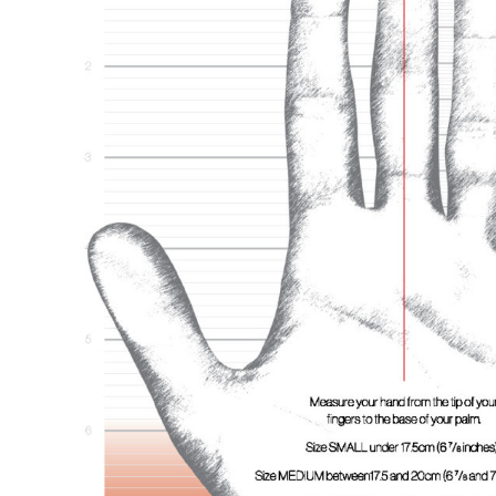
CUTITE PENTRU ALTOIT
CUTITE DE BUZUNAR
FOARFECE ELECTRICE SI ACCESORII
ACCESORII
CLESTI
UNELTE PENTRU GRADINARIT