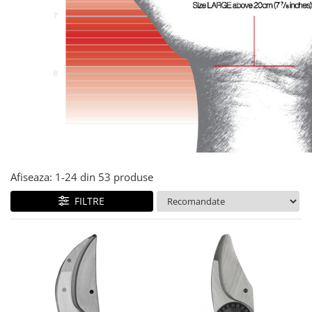
Afiseaza:
1-
24
din
53
produse
FILTRE