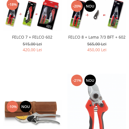
-18%
-20%
NOU
FELCO 7 + FELCO 602
FELCO 8 + Lama 7/3 BFT + 602
515,00 Lei
565,00 Lei
420,00 Lei
450,00 Lei
-21%
NOU
-10%
NOU