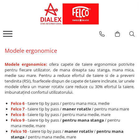
CATEGORII
PIESE DE SCHIMB
INTRETINERE
FOARFECE LA O MANA
Foarfece la o mana
Mentenanta
Modele clasice
Foarfece la doua maini
Inlocuire parti componente
Modele ergonomice
Modele Editie speciala
Fierastraie
Modele ergonomice
Foarfece electrice
Modele ergonomice:
ofera capete de taiere ergonomice potrivite
Pentru recoltat si cizelat, snip
pentru fiecare utilizator, de mana dreapta sau stanga, mana mica,
Pentru aplicatii speciale
medie sau mare. Pentru a reduce efortul de taiere si de a preveni
tendinita (RSI), foarfecele dispun de capete de taiere inclinate, iar unele
FOARFECE LA DOUA MAINI
modele ofera un maner rotativ care reduce cu 30% efortul la taiere,
imbunatațind confortul utilizatorului.
Cu manere din aluminiu
Cu sistem de parghie
Felco 6
- taiere tip by pass / pentru mana mica, medie
Cu maner extensibil
Felco 7
- taiere tip by pass /
maner rotativ
/ pentru mana mare
Felco 8
- taiere tip by pass / pentru mana medie, mare
Cu manere din aluminiu forjat
Felco 9
- taiere tip by pass /
pentru mana stanga
/ pentru
FIERASTRAIE
mana medie, mare
Felco 10
- taiere tip by pass /
maner rotativ
/
pentru mana
FOARFECE PENTRU GARD VIU
stanga
/ pentru mana medie, mare