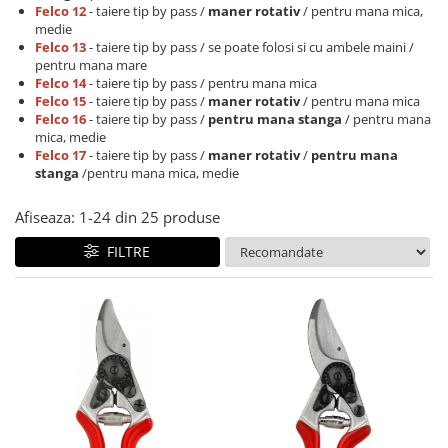
Felco 12
- taiere tip by pass /
maner rotativ
/ pentru mana mica,
CUTITE PENTRU ALTOIT
medie
Felco 13
- taiere tip by pass / se poate folosi si cu ambele maini /
CUTITE DE BUZUNAR
pentru mana mare
FOARFECE ELECTRICE SI ACCESORII
Felco 14
- taiere tip by pass / pentru mana mica
Felco 15
- taiere tip by pass /
maner rotativ
/ pentru mana mica
ACCESORII
Felco 16
- taiere tip by pass /
pentru mana stanga
/ pentru mana
mica, medie
CLESTI
Felco 17
- taiere tip by pass /
maner rotativ
/
pentru mana
UNELTE PENTRU GRADINARIT
stanga
/pentru mana mica, medie
Afiseaza:
1-
24
din
25
produse
FILTRE