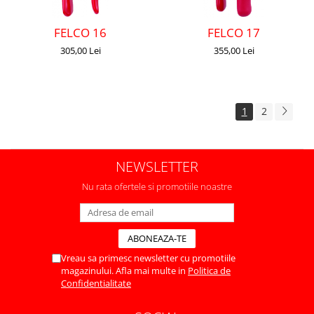
FELCO 16
FELCO 17
305,00 Lei
355,00 Lei
1
2
NEWSLETTER
Nu rata ofertele si promotiile noastre
Vreau sa primesc newsletter cu promotiile
magazinului. Afla mai multe in
Politica de
Confidentialitate