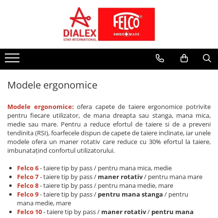
CATEGORII
PIESE DE SCHIMB
INTRETINERE
FOARFECE LA O MANA
Foarfece la o mana
Mentenanta
Modele clasice
Foarfece la doua maini
Inlocuire parti componente
Modele Editie speciala
Fierastraie
Modele ergonomice
Modele ergonomice
Foarfece electrice
Pentru recoltat si cizelat, snip
Modele ergonomice:
ofera capete de taiere ergonomice potrivite
pentru fiecare utilizator, de mana dreapta sau stanga, mana mica,
Pentru aplicatii speciale
medie sau mare. Pentru a reduce efortul de taiere si de a preveni
FOARFECE LA DOUA MAINI
tendinita (RSI), foarfecele dispun de capete de taiere inclinate, iar unele
modele ofera un maner rotativ care reduce cu 30% efortul la taiere,
Cu manere din aluminiu
imbunatațind confortul utilizatorului.
Cu sistem de parghie
Felco 6
- taiere tip by pass / pentru mana mica, medie
Cu maner extensibil
Felco 7
- taiere tip by pass /
maner rotativ
/ pentru mana mare
Cu manere din aluminiu forjat
Felco 8
- taiere tip by pass / pentru mana medie, mare
Felco 9
- taiere tip by pass /
pentru mana stanga
/ pentru
FIERASTRAIE
mana medie, mare
FOARFECE PENTRU GARD VIU
Felco 10
- taiere tip by pass /
maner rotativ
/
pentru mana