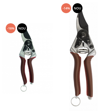
-14%
NOU
-16%
NOU