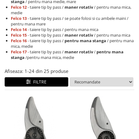
stanga
/ pentru mana medie, mare
CUTITE PENTRU ALTOIT
Felco 12
- taiere tip by pass /
maner rotativ
/ pentru mana mica,
medie
CUTITE DE BUZUNAR
Felco 13
- taiere tip by pass / se poate folosi si cu ambele maini /
pentru mana mare
FOARFECE ELECTRICE SI ACCESORII
Felco 14
- taiere tip by pass / pentru mana mica
ACCESORII
Felco 15
- taiere tip by pass /
maner rotativ
/ pentru mana mica
Felco 16
- taiere tip by pass /
pentru mana stanga
/ pentru mana
CLESTI
mica, medie
Felco 17
- taiere tip by pass /
maner rotativ
/
pentru mana
UNELTE PENTRU GRADINARIT
stanga
/pentru mana mica, medie
Afiseaza:
1-
24
din
25
produse
FILTRE