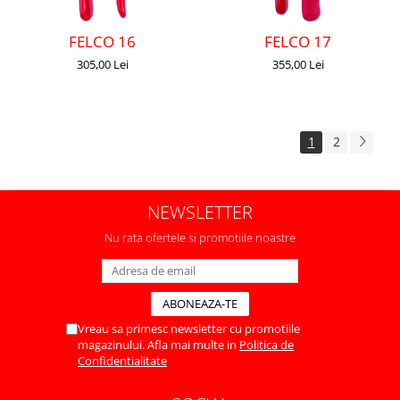
FELCO 16
FELCO 17
305,00 Lei
355,00 Lei
1
2
NEWSLETTER
Nu rata ofertele si promotiile noastre
Vreau sa primesc newsletter cu promotiile
magazinului. Afla mai multe in
Politica de
Confidentialitate