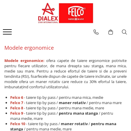
CATEGORII
PIESE DE SCHIMB
INTRETINERE
FOARFECE LA O MANA
Foarfece la o mana
Mentenanta
Modele clasice
Foarfece la doua maini
Inlocuire parti componente
Modele ergonomice
Modele Editie speciala
Fierastraie
Modele ergonomice
Foarfece electrice
Modele ergonomice:
ofera capete de taiere ergonomice potrivite
Pentru recoltat si cizelat, snip
pentru fiecare utilizator, de mana dreapta sau stanga, mana mica,
Pentru aplicatii speciale
medie sau mare. Pentru a reduce efortul de taiere si de a preveni
tendinita (RSI), foarfecele dispun de capete de taiere inclinate, iar unele
FOARFECE LA DOUA MAINI
modele ofera un maner rotativ care reduce cu 30% efortul la taiere,
imbunatațind confortul utilizatorului.
Cu manere din aluminiu
Cu sistem de parghie
Felco 6
- taiere tip by pass / pentru mana mica, medie
Cu maner extensibil
Felco 7
- taiere tip by pass /
maner rotativ
/ pentru mana mare
Felco 8
- taiere tip by pass / pentru mana medie, mare
Cu manere din aluminiu forjat
Felco 9
- taiere tip by pass /
pentru mana stanga
/ pentru
FIERASTRAIE
mana medie, mare
Felco 10
- taiere tip by pass /
maner rotativ
/
pentru mana
FOARFECE PENTRU GARD VIU
stanga
/ pentru mana medie, mare