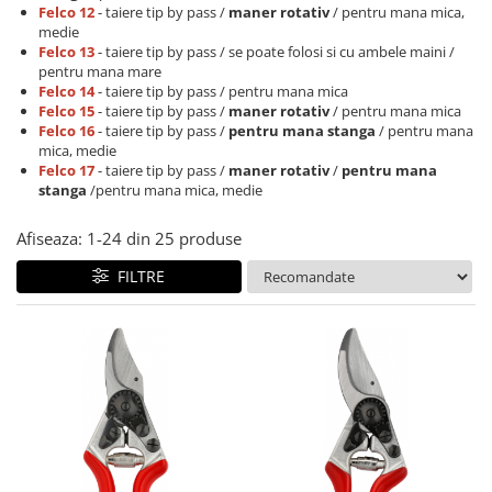
Felco 12
- taiere tip by pass /
maner rotativ
/ pentru mana mica,
CUTITE PENTRU ALTOIT
medie
Felco 13
- taiere tip by pass / se poate folosi si cu ambele maini /
CUTITE DE BUZUNAR
pentru mana mare
FOARFECE ELECTRICE SI ACCESORII
Felco 14
- taiere tip by pass / pentru mana mica
Felco 15
- taiere tip by pass /
maner rotativ
/ pentru mana mica
ACCESORII
Felco 16
- taiere tip by pass /
pentru mana stanga
/ pentru mana
mica, medie
CLESTI
Felco 17
- taiere tip by pass /
maner rotativ
/
pentru mana
UNELTE PENTRU GRADINARIT
stanga
/pentru mana mica, medie
Afiseaza:
1-
24
din
25
produse
FILTRE