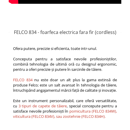
FELCO 834 - foarfeca electrica fara fir (cordless)
Ofera putere, precizie si eficienta, toate intr-unul.
Conceputa pentru a satisface nevoile profesioniștilor,
combină tehnologia de ultimă oră cu designul ergonomic,
pentru a oferi precizie și putere în sarcinile de tăiere.
FELCO 834
nu este doar un alt plus la gama extinsă de
produse Felco; este un salt avansat în tehnologia de tăiere,
întruchipând angajamentul mărcii față de calitate și inovaţie.
Este un instrument personalizabil, care oferă versatilitate,
cu
3 tipuri de capete de tăiere
, special concepute pentru a
satisface nevoile profesioniști în
pomicultura (FELCO 834W),
viticultura (FELCO 834V), sau zootehnie (FELCO 834H).