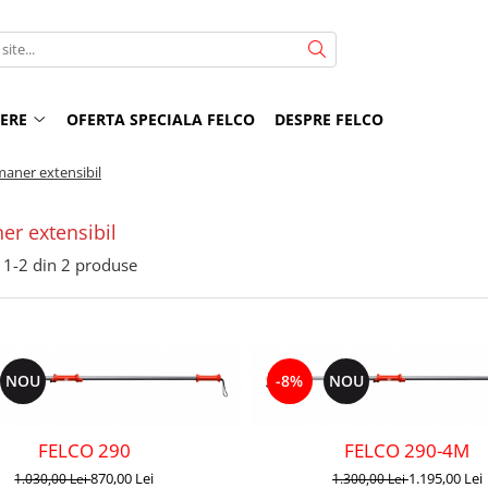
NERE
OFERTA SPECIALA FELCO
DESPRE FELCO
aner extensibil
er extensibil
1-
2
din
2
produse
NOU
-8%
NOU
FELCO 290
FELCO 290-4M
870,00 Lei
1.195,00 Lei
1.030,00 Lei
1.300,00 Lei