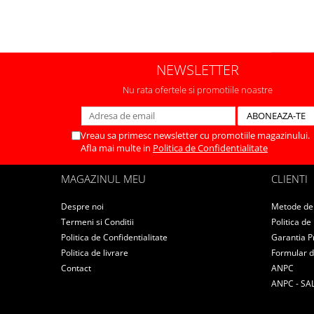
CUTITE PENTRU ALTOIT
CUTITE DE BUZUNAR
FOARFECE ELECTRICE SI ACCESORII
NEWSLETTER
ACCESORII
Nu rata ofertele si promotiile noastre
CLESTI
UNELTE PENTRU GRADINARIT
Vreau sa primesc newsletter cu promotiile magazinului.
Afla mai multe in
Politica de Confidentialitate
MAGAZINUL MEU
CLIENTI
Despre noi
Metode de 
Termeni si Conditii
Politica de
Politica de Confidentialitate
Garantia P
Politica de livrare
Formular d
Contact
ANPC
ANPC - SA