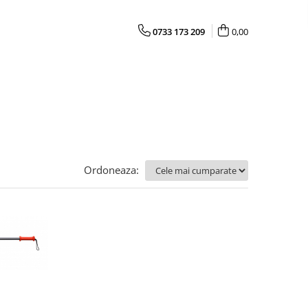
0733 173 209
0,00
Ordoneaza: