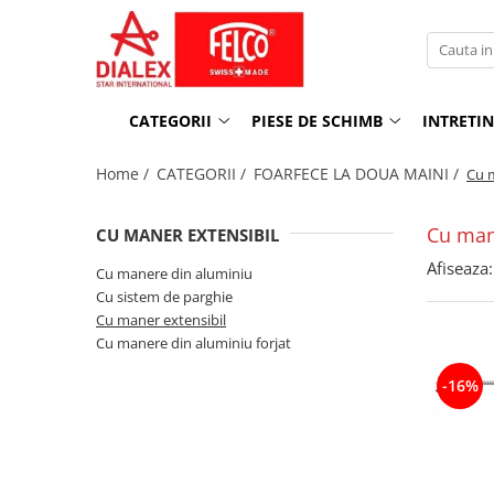
CATEGORII
PIESE DE SCHIMB
INTRETINERE
FOARFECE LA O MANA
Foarfece la o mana
Mentenanta
CATEGORII
PIESE DE SCHIMB
INTRETI
Modele clasice
Foarfece la doua maini
Inlocuire parti componente
Home /
CATEGORII /
FOARFECE LA DOUA MAINI /
Cu m
Modele Editie speciala
Fierastraie
Modele ergonomice
Foarfece electrice
Cu man
CU MANER EXTENSIBIL
Pentru recoltat si cizelat, snip
Pentru aplicatii speciale
Afiseaza:
Cu manere din aluminiu
FOARFECE LA DOUA MAINI
Cu sistem de parghie
Cu maner extensibil
Cu manere din aluminiu
Cu manere din aluminiu forjat
Cu sistem de parghie
-16%
Cu maner extensibil
Cu manere din aluminiu forjat
FIERASTRAIE
FOARFECE PENTRU GARD VIU