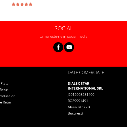
SOCIAL
Urmareste-ne in social media
DATE COMERCIALE
Plata
DIALEX STAR
INTERNATIONAL SRL
 Retur
J2012003581400
roduselor
RO29991491
e Retur
Aleea Istru 2B
Bucuresti
L