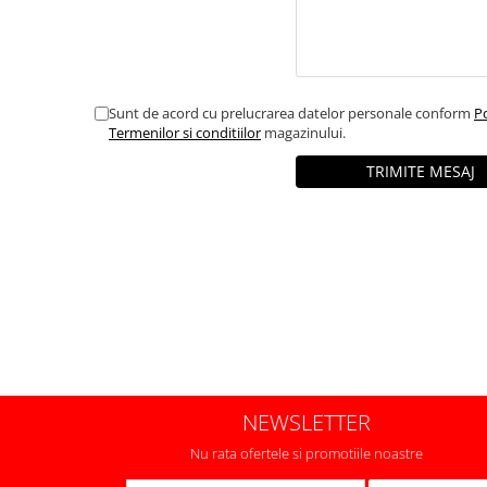
Sunt de acord cu prelucrarea datelor personale conform
Po
Termenilor si conditiilor
magazinului.
NEWSLETTER
Nu rata ofertele si promotiile noastre