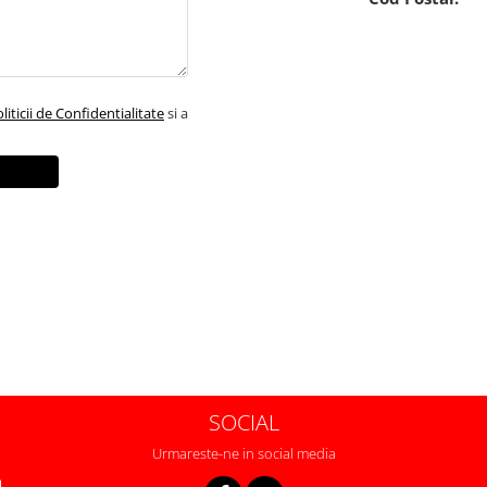
liticii de Confidentialitate
si a
SOCIAL
Urmareste-ne in social media