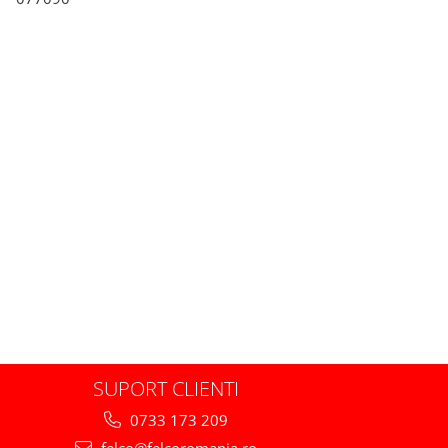
SUPORT CLIENTI
0733 173 209
felco@felcoromania.ro