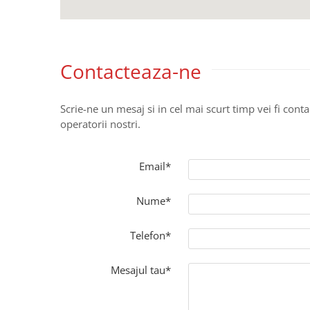
CUTITE PENTRU ALTOIT
CUTITE DE BUZUNAR
FOARFECE ELECTRICE SI ACCESORII
Contacteaza-ne
ACCESORII
CLESTI
Scrie-ne un mesaj si in cel mai scurt timp vei fi conta
UNELTE PENTRU GRADINARIT
operatorii nostri.
Email*
Nume*
Telefon*
Mesajul tau*