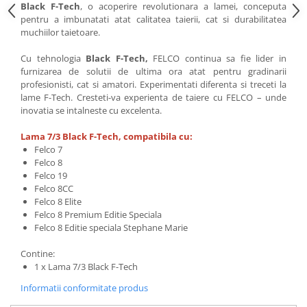
Black F-Tech
, o acoperire revolutionara a lamei, conceputa
pentru a imbunatati atat calitatea taierii, cat si durabilitatea
muchiilor taietoare.
Cu tehnologia
Black F-Tech,
FELCO continua sa fie lider in
furnizarea de solutii de ultima ora atat pentru gradinarii
profesionisti, cat si amatori. Experimentati diferenta si treceti la
lame F-Tech. Cresteti-va experienta de taiere cu FELCO – unde
inovatia se intalneste cu excelenta.
Lama 7/3 Black F-Tech, compatibila cu:
Felco 7
Felco 8
Felco 19
Felco 8CC
Felco 8 Elite
Felco 8 Premium Editie Speciala
Felco 8 Editie speciala Stephane Marie
Contine:
1 x Lama 7/3 Black F-Tech
Informatii conformitate produs