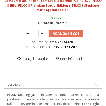
Lama 7/3 Black F-Tech - compatibila cu Felco 7, 8, 19, 8CC,
FELCO
8 Elite,
FELCO 8 Premium Special Edition si FELCO 8 Stéphane
Marie Special Edition.
IN STOC
Durata de livrare:
1
ADAUGA IN COS
Cod Produs:
lama 7/3 f-tech
Ai nevoie de ajutor?
0733 173 209
Adauga la Favorite
Cere informatii
Descriere
FELCO SA
, angajat in inovarea si imbunatatirea constanta a
produselor, pentru a oferi cea mai buna experienta posibila
utilizatorilor, prezinta cea mai recenta descoperire:
Tehnologia