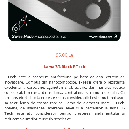
CUTITE PENTRU ALTOIT
CUTITE DE BUZUNAR
FOARFECE ELECTRICE SI ACCESORII
ACCESORII
CLESTI
UNELTE PENTRU GRADINARIT
95,00 Lei
Lama 7/3 Black F-Tech
F-Tech
este o acoperire antifrictiune pe baza de apa, extrem de
inovatoare. Compus din nanocompozite,
F-Tech
ofera o rezistenta
excelenta la coroziune, zgarieturi si abraziune, dar mai ales reduce
considerabil frecarea dintre lama, contralama si ramura de taiat. Ca
urmare, efortul de taiere este redus considerabil si este mult mai usor
sa taiati lemn de esenta tare sau lemn de diametru mare.
F-Tech
previne, de asemenea, aderarea sevei si a bacteriilor la lama.
F-
Tech
este atu considerabil pentru cresterea randamentului si
reducerea durerilor musculo-scheletice.