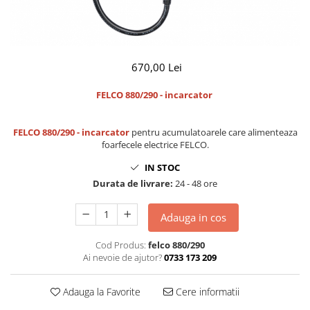
CUTITE PENTRU ALTOIT
CUTITE DE BUZUNAR
FOARFECE ELECTRICE SI ACCESORII
670,00 Lei
ACCESORII
FELCO 880/290 - incarcator
CLESTI
UNELTE PENTRU GRADINARIT
FELCO 880/290 - incarcator
pentru acumulatoarele care alimenteaza
foarfecele electrice FELCO.
IN STOC
Durata de livrare:
24 - 48 ore
Adauga in cos
Cod Produs:
felco 880/290
Ai nevoie de ajutor?
0733 173 209
Adauga la Favorite
Cere informatii