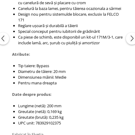
cu canelură de sevă și placare cu crom
Canelură la baza lamei, pentru tăierea ocazionala a sârmei
Design nou pentru sistemulde blocare, exclusiv la FELCO
171
Reglare ușoară și durabilă a tăierii
Special conceput pentru iubitorii de grădinărit
Ca piese de schimb, este disponibil un kit-ul 171M/3-1, care
include lamă, arc, șurub cu piuliță și amortizor
Atribute:
Tip taiere: Bypass
Diametru de tăiere: 20 mm
Dimensiunea mâinii: Medie
Pentru mana dreapta
Date despre produs:
Lungime (netă): 200 mm
Greutate (netă): 0,169 kg
Greutate (brută): 0,235 kg
UPC unit: 783929102375
Fabricat în Elveția