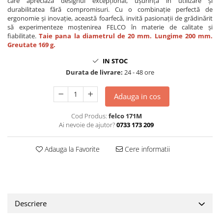
care apreciază designul excepțional, ușurința în utilizare și
durabilitatea fără compromisuri. Cu o combinație perfectă de
ergonomie și inovație, această foarfecă, invită pasionații de grădinărit
să experimenteze moștenirea FELCO în materie de calitate și
fiabilitate.
Taie pana la diametrul de 20 mm. Lungime 200 mm.
Greutate 169 g.
IN STOC
Durata de livrare:
24 - 48 ore
Adauga in cos
Cod Produs:
felco 171M
Ai nevoie de ajutor?
0733 173 209
Adauga la Favorite
Cere informatii
Descriere