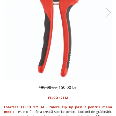
CUTITE PENTRU ALTOIT
CUTITE DE BUZUNAR
FOARFECE ELECTRICE SI ACCESORII
ACCESORII
CLESTI
UNELTE PENTRU GRADINARIT
190,00 Lei
150,00 Lei
FELCO 171 M
Foarfeca FELCO 171 M
-
taiere tip by pass / pentru mana
medie
- este o foarfeca creată special pentru iubitorii de grădinărit,