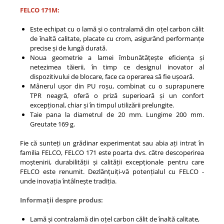
FELCO 171M:
Este echipat cu o lamă și o contralamă din oțel carbon călit
de înaltă calitate, placate cu crom, asigurând performanțe
precise și de lungă durată.
Noua geometrie a lamei îmbunătățește eficiența și
netezimea tăierii, în timp ce designul inovator al
dispozitivului de blocare, face ca operarea să fie ușoară.
Mânerul ușor din PU roșu, combinat cu o suprapunere
TPR neagră, oferă o priză superioară și un confort
excepțional, chiar și în timpul utilizării prelungite.
Taie pana la diametrul de 20 mm. Lungime 200 mm.
Greutate 169 g.
Fie că sunteți un grădinar experimentat sau abia ați intrat în
familia FELCO, FELCO 171 este poarta dvs. către descoperirea
moștenirii, durabilității și calității excepționale pentru care
FELCO este renumit. Dezlănțuiți-vă potențialul cu FELCO -
unde inovația întâlnește tradiția.
Informații despre produs:
Lamă și contralamă din oțel carbon călit de înaltă calitate,