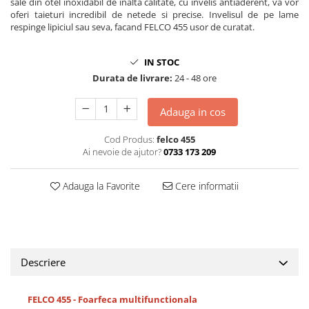
sale din otel inoxidabil de inalta calitate, cu invelis antiaderent, va vor
oferi taieturi incredibil de netede si precise. Invelisul de pe lame
respinge lipiciul sau seva, facand FELCO 455 usor de curatat.
IN STOC
Durata de livrare:
24 - 48 ore
Adauga in cos
Cod Produs:
felco 455
Ai nevoie de ajutor?
0733 173 209
Adauga la Favorite
Cere informatii
Descriere
FELCO 455 - Foarfeca multifunctionala