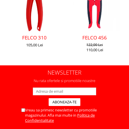
FELCO 310
FELCO 456
105,00 Lei
122,00 Lei
110,00 Lei
NEWSLETTER
Nu rata ofertele si promotiile noastre
Vreau sa primesc newsletter cu promotiile
magazinului. Afla mai multe in
Politica de
Confidentialitate