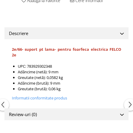
Adauga la Favorite
Cere informatii
Descriere
2e/66- suport pt lama- pentru foarfeca electrica FELCO
2e
UPC: 783929302348
Adâncime (netă): 9 mm
Greutate (netă): 0,0582 kg
Adâncime (brută): 9 mm
Greutate (brută): 0,06 kg
Informatii conformitate produs
Review-uri
(0)