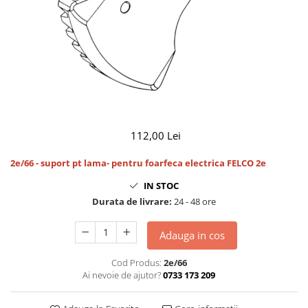
CUTITE PENTRU ALTOIT
CUTITE DE BUZUNAR
FOARFECE ELECTRICE SI ACCESORII
ACCESORII
CLESTI
UNELTE PENTRU GRADINARIT
112,00 Lei
2e/66 - suport pt lama
- pentru foarfeca electrica FELCO 2e
IN STOC
Durata de livrare:
24 - 48 ore
Adauga in cos
Cod Produs:
2e/66
Ai nevoie de ajutor?
0733 173 209