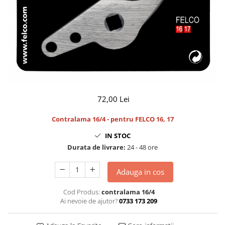
CUTITE PENTRU ALTOIT
CUTITE DE BUZUNAR
FOARFECE ELECTRICE SI ACCESORII
ACCESORII
CLESTI
UNELTE PENTRU GRADINARIT
72,00 Lei
Contralama 16/4 - p
entru FELCO
16, 17
IN STOC
Durata de livrare:
24 - 48 ore
Adauga in cos
Cod Produs:
contralama 16/4
Ai nevoie de ajutor?
0733 173 209