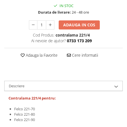
CUTITE PENTRU ALTOIT
IN STOC
Durata de livrare:
24 - 48 ore
CUTITE DE BUZUNAR
FOARFECE ELECTRICE SI ACCESORII
ADAUGA IN COS
ACCESORII
Cod Produs:
contralama 221/4
CLESTI
Ai nevoie de ajutor?
0733 173 209
UNELTE PENTRU GRADINARIT
Adauga la Favorite
Cere informatii
Descriere
Contralama 221/4 pentru:
Felco 221-70
Felco 221-80
Felco 221-90