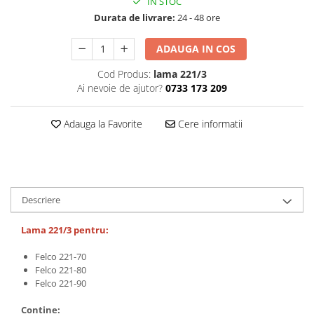
IN STOC
CUTITE PENTRU ALTOIT
Durata de livrare:
24 - 48 ore
CUTITE DE BUZUNAR
ADAUGA IN COS
FOARFECE ELECTRICE SI ACCESORII
Cod Produs:
lama 221/3
ACCESORII
Ai nevoie de ajutor?
0733 173 209
CLESTI
UNELTE PENTRU GRADINARIT
Adauga la Favorite
Cere informatii
Descriere
Lama 221/3 pentru:
Felco 221-70
Felco 221-80
Felco 221-90
Contine: