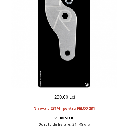
CUTITE PENTRU ALTOIT
CUTITE DE BUZUNAR
FOARFECE ELECTRICE SI ACCESORII
ACCESORII
CLESTI
UNELTE PENTRU GRADINARIT
230,00 Lei
Nicovala 231/4
-
pentru FELCO 231
IN STOC
Durata de livrare:
24 - 48 ore