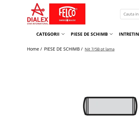
CATEGORII
PIESE DE SCHIMB
INTRETINERE
FOARFECE LA O MANA
Foarfece la o mana
Mentenanta
CATEGORII
PIESE DE SCHIMB
INTRETI
Modele clasice
Foarfece la doua maini
Inlocuire parti componente
Home /
PIESE DE SCHIMB /
Nit 7/5B pt lama
Modele Editie speciala
Fierastraie
Modele ergonomice
Foarfece electrice
Pentru recoltat si cizelat, snip
Pentru aplicatii speciale
FOARFECE LA DOUA MAINI
Cu manere din aluminiu
Cu sistem de parghie
Cu maner extensibil
Cu manere din aluminiu forjat
FIERASTRAIE
FOARFECE PENTRU GARD VIU