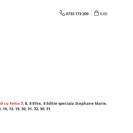
0733 173 209
0,00
il cu Felco
7, 8, 8 Elite, 8 Editie speciala Stephane Marie,
10, 13, 19, 30, 31, 32, 50, 51