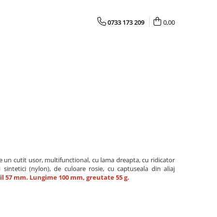
0733 173 209
0,00
e un cutit usor, multifunctional, cu lama dreapta, cu ridicator
sintetici (nylon), de culoare rosie, cu captuseala din aliaj
il 57 mm. Lungime 100 mm, greutate 55 g.