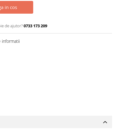
a in cos
ie de ajutor?
0733 173 209
informatii