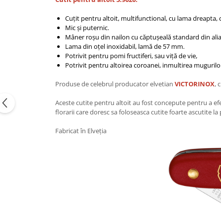
Cuțit pentru altoit, multifunctional, cu lama dreapta, 
Mic și puternic.
Mâner roșu din nailon cu căptușeală standard din alia
Lama din oțel inoxidabil, lamă de 57 mm.
Potrivit pentru pomi fructiferi, sau viță de vie,
Potrivit pentru altoirea coroanei, inmultirea mugurilo
Produse de celebrul producator elvetian
VICTORINOX
, 
Aceste cutite pentru altoit au fost concepute pentru a efec
florarii care doresc sa foloseasca cutite foarte ascutite l
Fabricat în Elveția