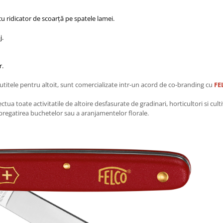
cu ridicator de scoarță pe spatele lamei.
j.
r.
cutitele pentru altoit, sunt comercializate intr-un acord de co-branding cu
FE
tua toate activitatile de altoire desfasurate de gradinari, horticultori si cul
a pregatirea buchetelor sau a aranjamentelor florale.​