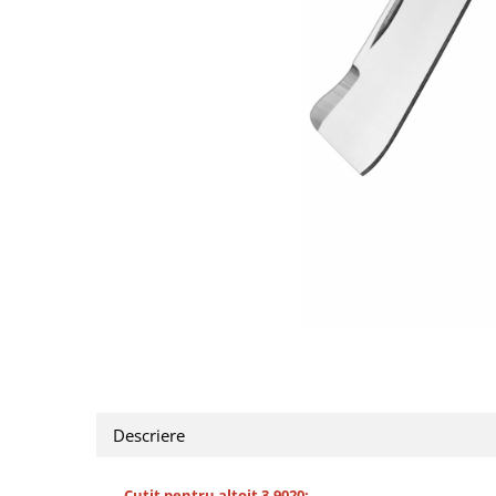
CUTITE PENTRU ALTOIT
CUTITE DE BUZUNAR
FOARFECE ELECTRICE SI ACCESORII
ACCESORII
CLESTI
UNELTE PENTRU GRADINARIT
Distribuie
pe
Facebook
Descriere
Cutit pentru altoit 3.9020: