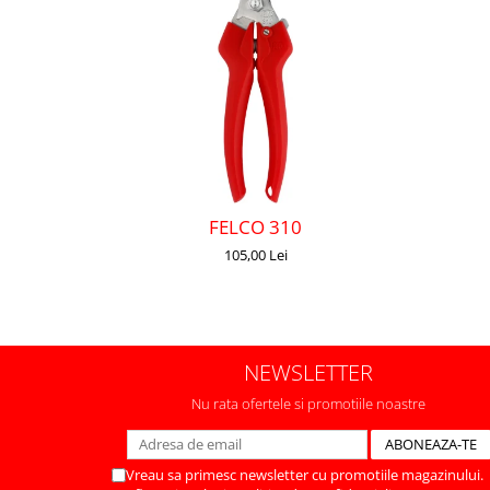
FELCO 310
105,00 Lei
NEWSLETTER
Nu rata ofertele si promotiile noastre
Vreau sa primesc newsletter cu promotiile magazinului.