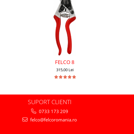
-14%
FELCO 8
315,00 Lei
SUPORT CLIENTI
0733 173 209
felco@felcoromania.ro