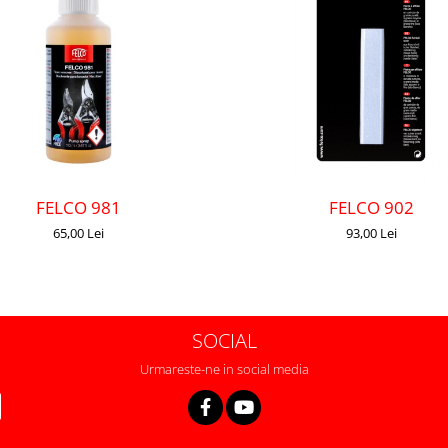
FELCO 981
FELCO 902
65,00 Lei
93,00 Lei
SOCIAL
Urmareste-ne in social media