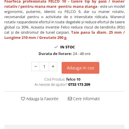
Foarfeca profesionala FELCO 10 - taiere tip by pass / maner
rotativ / pentru mana mare
-
pentru mana stanga
- este un model
ergonomic, puternic, identic cu FELCO 9, dar cu maner rotativ,
recomandat pentru o activitate de o intensitate ridicata. Manerul
rotativ raspandeste efortul in toate degetele și reduce efortul de taiere
global cu 30%. Aceasta invenție Felco reduce riscul de tendinita (RSI)
cat și de sindromul de tunel carpian.
Taie pana la diam. 25 mm /
Lungime 210 mm / Greutate 290 g.
IN STOC
Durata de livrare:
24 - 48 ore
Adauga in cos
Cod Produs:
felco 10
Ai nevoie de ajutor?
0733 173 209
Adauga la Favorite
Cere informatii