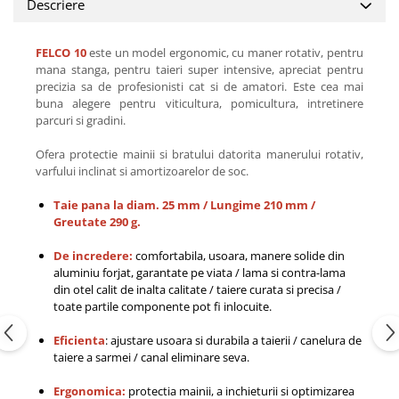
Descriere
FELCO 10
este un model ergonomic, cu maner rotativ, pentru
mana stanga, pentru taieri super intensive, apreciat pentru
precizia sa de profesionisti cat si de amatori. Este cea mai
buna alegere pentru viticultura, pomicultura, intretinere
parcuri si gradini.
Ofera protectie mainii si bratului datorita manerului rotativ,
varfului inclinat si amortizoarelor de soc.
Taie pana la diam. 25 mm / Lungime 210 mm /
Greutate 290 g.
De incredere:
comfortabila, usoara, manere solide din
aluminiu forjat, garantate pe viata / lama si contra-lama
din otel calit de inalta calitate / taiere curata si precisa /
toate partile componente pot fi inlocuite.
Eficienta
: ajustare usoara si durabila a taierii / canelura de
taiere a sarmei / canal eliminare seva.
Ergonomica:
protectia mainii, a inchieturii si optimizarea