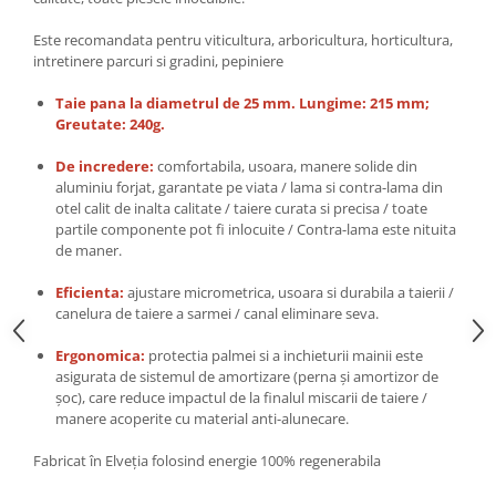
Este recomandata pentru viticultura, arboricultura, horticultura,
intretinere parcuri si gradini, pepiniere
Taie pana la diametrul de 25 mm. Lungime: 215 mm;
Greutate: 240g.
De incredere:
comfortabila, usoara, manere solide din
aluminiu forjat, garantate pe viata / lama si contra-lama din
otel calit de inalta calitate / taiere curata si precisa / toate
partile componente pot fi inlocuite / Contra-lama este nituita
de maner.
Eficienta:
ajustare micrometrica, usoara si durabila a taierii /
canelura de taiere a sarmei / canal eliminare seva.
Ergonomica:
protectia palmei si a inchieturii mainii este
asigurata de sistemul de amortizare (perna și amortizor de
șoc), care reduce impactul de la finalul miscarii de taiere /
manere acoperite cu material anti-alunecare.
Fabricat în Elveția folosind energie 100% regenerabila