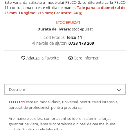
Este varianta stilizata a modelului FELCO 2, cu diferenta ca la FELCO
11, contra-lama nu este nituita de maner.
Taie pana la diametrul de
25 mm. Lungime: 215 mm; Greutate: 240g
STOC EPUIZAT
Durata de livrare:
stoc epuizat
Cod Produs:
felco 11
Ai nevoie de ajutor?
0733 173 209
Adauga la Favorite
Cere informatii
Descriere
FELCO 11
este un model clasic, universal, pentru taieri intensive,
apreciat de profesionisti pentru precizia sa.
Are manere ce ofera confort, sunt solide, din aluminiu forjat
garantat pe viata, lama si contralama din otel de cea mai buna
calitate, toate piesele inlocuibile.