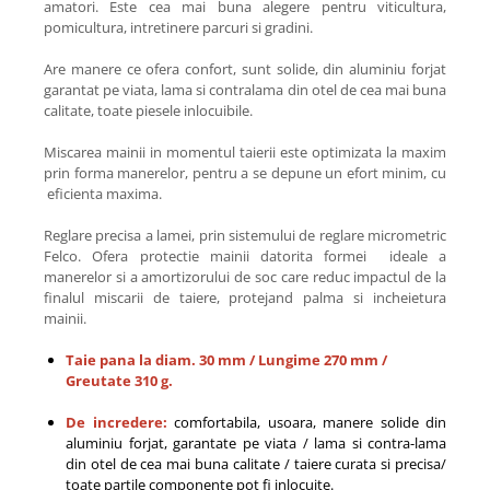
amatori. Este cea mai buna alegere pentru viticultura,
pomicultura, intretinere parcuri si gradini.
Are manere ce ofera confort, sunt solide, din aluminiu forjat
garantat pe viata, lama si contralama din otel de cea mai buna
calitate, toate piesele inlocuibile.
Miscarea mainii in momentul taierii este optimizata la maxim
prin forma manerelor, pentru a se depune un efort minim, cu
eficienta maxima.
Reglare precisa a lamei, prin sistemului de reglare micrometric
Felco. Ofera protectie mainii datorita formei ideale a
manerelor si a amortizorului de soc care reduc impactul de la
finalul miscarii de taiere, protejand palma si incheietura
mainii.
Taie pana la diam. 30 mm / Lungime 270 mm /
Greutate 310 g.
De incredere:
comfortabila, usoara, manere solide din
aluminiu forjat, garantate pe viata / lama si contra-lama
din otel de cea mai buna calitate / taiere curata si precisa/
toate partile componente pot fi inlocuite.