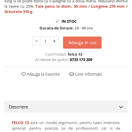
lung si se poate folosi ca o parghie cu a doua mana, reducand efortul
la taiere cu 25%.
Taie pana la diam. 30 mm / Lungime 270 mm /
Greutate 310 g.
IN STOC
Durata de livrare:
24 - 48 ore
Adauga in cos
Cod Produs:
felco 13
Ai nevoie de ajutor?
0733 173 209
Adauga la Favorite
Cere informatii
Descriere
FELCO 13
este un model ergonomic, pentru taieri intensive,
apreciat pentru precizia sa de profesionisti cat si de