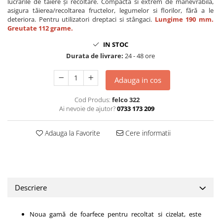
lucrările de tăiere și recoltare. Compacta si extrem de manevrabila,
asigura tăierea/recoltarea fructelor, legumelor si florilor, fără a le
deteriora. Pentru utilizatori dreptaci si stângaci.
Lungime 190 mm.
Greutate 112 grame.
IN STOC
Durata de livrare:
24 - 48 ore
Adauga in cos
Cod Produs:
felco 322
Ai nevoie de ajutor?
0733 173 209
Adauga la Favorite
Cere informatii
Descriere
Noua gamă de foarfece pentru recoltat si cizelat, este