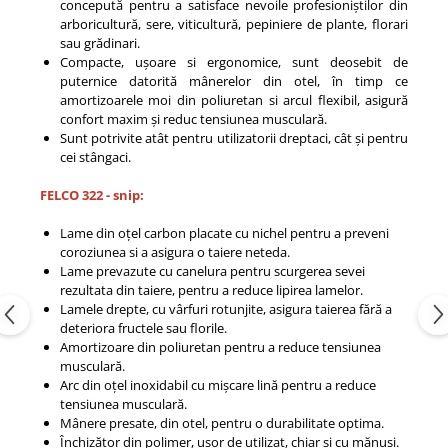
concepută pentru a satisface nevoile profesioniștilor din
arboricultură, sere, viticultură, pepiniere de plante, florari
sau grădinari.
Compacte, ușoare si ergonomice, sunt deosebit de
puternice datorită mânerelor din otel, în timp ce
amortizoarele moi din poliuretan si arcul flexibil, asigură
confort maxim și reduc tensiunea musculară.
Sunt potrivite atât pentru utilizatorii dreptaci, cât și pentru
cei stângaci.
FELCO 322 - snip:
Lame din oțel carbon placate cu nichel pentru a preveni
coroziunea si a asigura o taiere neteda.
Lame prevazute cu canelura pentru scurgerea sevei
rezultata din taiere, pentru a reduce lipirea lamelor.
Lamele drepte, cu vârfuri rotunjite, asigura taierea fără a
deteriora fructele sau florile.
Amortizoare din poliuretan pentru a reduce tensiunea
musculară.
Arc din oțel inoxidabil cu mișcare lină pentru a reduce
tensiunea musculară.
Mânere presate, din otel, pentru o durabilitate optima.
Închizător din polimer, ușor de utilizat, chiar și cu mănuși.