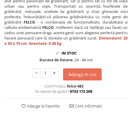
atât pentru pasionații de grădinărit, cât și pentru cei cu stil de viață
urban sau pentru copii. Transportați cu ușurință foarfecele de
grădinărit, mănușile, uneltele de grădinărit și chiar ghivecele mici
preferate. Îmbunătățiți-vă plăcerea grădinăritului cu noile genți de
grădinărit
FELCO
- o combinație de funcționalitate, durabilitate și
calitate emblematică
FELCO
. Indiferent dacă vă răsfățați sau faceți un
cadou unei persoane dragi, aceste genți sunt alegerea perfectă pentru
fiecare persoană care își dorește un grădinărit curat.
Dimensiuni: 25
x 20 x 10 cm, Greutate: 0.36 kg
IN STOC
Durata de livrare:
24 - 48 ore
Adauga in cos
Cod Produs:
felco 482
Ai nevoie de ajutor?
0733 173 209
Adauga la Favorite
Cere informatii