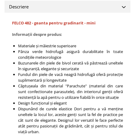
Descriere
FELCO 482 - geanta pentru gradinarit - mini
Informații despre produs:
Materiale și măiestrie superioare
Pânza verde hidrofugă asigură durabilitate în toate
condițiile meteorologice
Buzunarele din piele de bivol cerată vă păstrează uneltele
în siguranță, elegante și securizate
Fundul din piele de vacă neagră hidrofugă oferă protecție
suplimentară și longevitate
Căptușeala din material "Parachute" (material din care
sunt confectionate parasutele), din interiorul genții oferă
rezistență la apă pentru o utilizare fiabilă în orice situație
Design funcțional și elegant
Dispunând de curele elastice Dori pentru a vă menține
uneltele la locul lor, aceste genți sunt la fel de practice pe
cât sunt de elegante. Designul lor versatil le face perfecte
atât pentru pasionații de grădinărit, cât și pentru stilul de
viață urban.