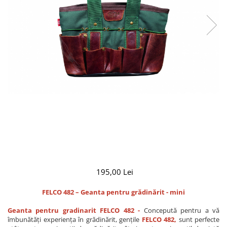
CUTITE PENTRU ALTOIT
CUTITE DE BUZUNAR
FOARFECE ELECTRICE SI ACCESORII
ACCESORII
CLESTI
UNELTE PENTRU GRADINARIT
195,00 Lei
FELCO 482 – Geanta pentru grădinărit - mini
Geanta pentru gradinarit FELCO 482 -
Concepută pentru a vă
îmbunătăți experiența în grădinărit, gențile
FELCO 482,
sunt perfecte