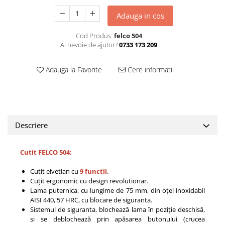
Adauga in cos
Cod Produs:
felco 504
Ai nevoie de ajutor?
0733 173 209
Adauga la Favorite
Cere informatii
Descriere
Cutit FELCO 504:
Cutit elvetian cu
9 functii
.
Cuțit ergonomic cu design revolutionar.
Lama puternica, cu lungime de 75 mm, din oțel inoxidabil
AISI 440, 57 HRC, cu blocare de siguranta.
Sistemul de siguranta, blochează lama în poziție deschisă,
si se deblochează prin apăsarea butonului (crucea