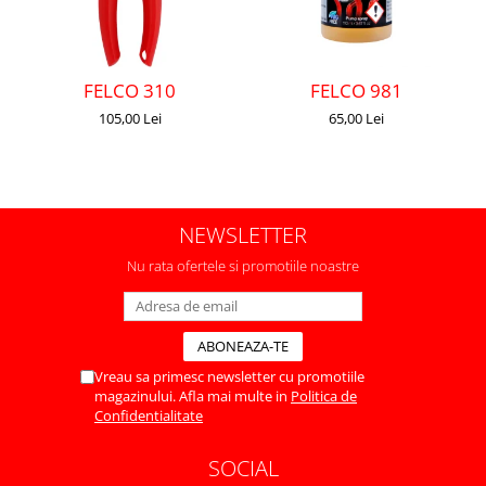
FELCO 310
FELCO 981
105,00 Lei
65,00 Lei
NEWSLETTER
Nu rata ofertele si promotiile noastre
Vreau sa primesc newsletter cu promotiile
magazinului. Afla mai multe in
Politica de
Confidentialitate
SOCIAL