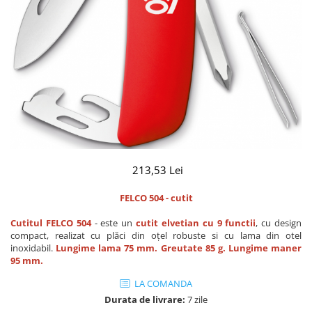
CUTITE PENTRU ALTOIT
CUTITE DE BUZUNAR
FOARFECE ELECTRICE SI ACCESORII
ACCESORII
CLESTI
UNELTE PENTRU GRADINARIT
213,53 Lei
FELCO 504 - cutit
Cutitul FELCO 504
- este un
cutit elvetian cu 9 functii
, cu design
compact, realizat cu plăci din oțel robuste si cu lama din otel
inoxidabil.
Lungime lama 75 mm. Greutate 85 g. Lungime maner
95 mm​.
LA COMANDA
Durata de livrare:
7 zile