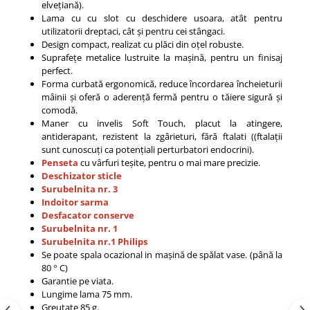
elvețiană).
Lama cu cu slot cu deschidere usoara, atât pentru
utilizatorii dreptaci, cât și pentru cei stângaci.
Design compact, realizat cu plăci din oțel robuste.
Suprafețe metalice lustruite la mașină, pentru un finisaj
perfect.
Forma curbată ergonomică, reduce încordarea încheieturii
mâinii și oferă o aderență fermă pentru o tăiere sigură și
comodă.
Maner cu invelis Soft Touch, placut la atingere,
antiderapant, rezistent la zgârieturi, fără ftalati ((ftalații
sunt cunoscuți ca potențiali perturbatori endocrini).
Penseta
cu vârfuri teșite, pentru o mai mare precizie.
Deschizator sticle
Surubelnita nr. 3
Indoitor sarma
Desfacator conserve
Surubelnita nr. 1
Surubelnita nr.1 Philips
Se poate spala ocazional in mașină de spălat vase. (până la
80 ° C)
Garantie pe viata.
Lungime lama 75 mm.
Greutate 85 g.