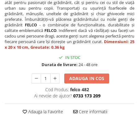
atât pentru pasionații de grădinărit, cât și pentru cei cu stil de viață
urban sau pentru copii. Transportați cu ușurință foarfecele de
grădinărit, mănușile, uneltele de grădinărit și chiar ghivecele mici
preferate. Îmbunătățiți-vă plăcerea grădinăritului cu noile genți de
grădinărit
FELCO
- o combinație de funcționalitate, durabilitate și
calitate emblematică
FELCO
. Indiferent dacă vă răsfățați sau faceți un
cadou unei persoane dragi, aceste genți sunt alegerea perfectă pentru
fiecare persoană care își dorește un grădinărit curat.
Dimensiuni: 25
x 20 x 10 cm, Greutate: 0.36 kg
IN STOC
Durata de livrare:
24 - 48 ore
ADAUGA IN COS
Cod Produs:
felco 482
Ai nevoie de ajutor?
0733 173 209
Adauga la Favorite
Cere informatii