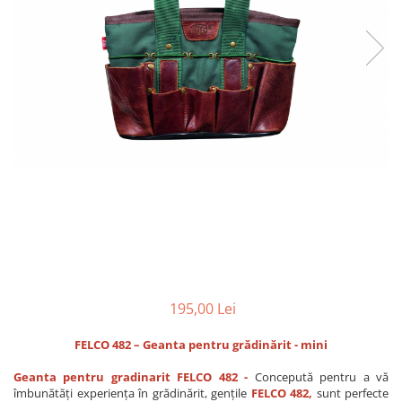
CUTITE PENTRU ALTOIT
CUTITE DE BUZUNAR
FOARFECE ELECTRICE SI ACCESORII
ACCESORII
CLESTI
UNELTE PENTRU GRADINARIT
195,00 Lei
FELCO 482 – Geanta pentru grădinărit - mini
Geanta pentru gradinarit FELCO 482 -
Concepută pentru a vă
îmbunătăți experiența în grădinărit, gențile
FELCO 482,
sunt perfecte