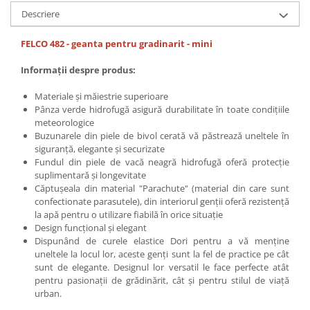
Descriere
FELCO 482 - geanta pentru gradinarit - mini
Informații despre produs:
Materiale și măiestrie superioare
Pânza verde hidrofugă asigură durabilitate în toate condițiile
meteorologice
Buzunarele din piele de bivol cerată vă păstrează uneltele în
siguranță, elegante și securizate
Fundul din piele de vacă neagră hidrofugă oferă protecție
suplimentară și longevitate
Căptușeala din material "Parachute" (material din care sunt
confectionate parasutele), din interiorul genții oferă rezistență
la apă pentru o utilizare fiabilă în orice situație
Design funcțional și elegant
Dispunând de curele elastice Dori pentru a vă menține
uneltele la locul lor, aceste genți sunt la fel de practice pe cât
sunt de elegante. Designul lor versatil le face perfecte atât
pentru pasionații de grădinărit, cât și pentru stilul de viață
urban.