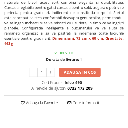
naturala de bivol, acest sort combina eleganta si durabilitatea.
Cureaua reglabila pentru gat si cureaua pentru sold, asigura o potrivire
perfecta pentru gradinari, indiferent de constitutia corpului. Sortul
este conceput sa stea confortabil deasupra genunchilor, permitandu-
va sa ingenuncheati si sa va miscati cu usurinta, in timp ce va ingrijiti
plantele. Configuratia inteligenta a buzunarului va va ajuta sa
ramaneti organizat si sa va pastrati la indemana toate lucrurile
esentiale pentru gradinarit.
Dimensiuni: 73 cm x 60 cm, Greutate:
463 g
IN STOC
Durata de livrare:
1
ADAUGA IN COS
Cod Produs:
felco 490
Ai nevoie de ajutor?
0733 173 209
Adauga la Favorite
Cere informatii