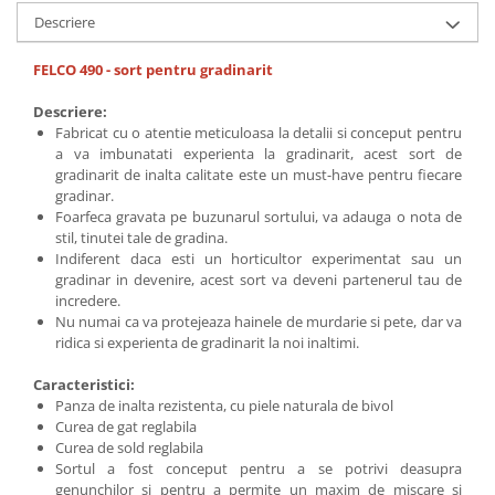
Descriere
FELCO 490 - sort pentru gradinarit
Descriere:
Fabricat cu o atentie meticuloasa la detalii si conceput pentru
a va imbunatati experienta la gradinarit, acest sort de
gradinarit de inalta calitate este un must-have pentru fiecare
gradinar.
Foarfeca gravata pe buzunarul sortului, va adauga o nota de
stil, tinutei tale de gradina.
Indiferent daca esti un horticultor experimentat sau un
gradinar in devenire, acest sort va deveni partenerul tau de
incredere.
Nu numai ca va protejeaza hainele de murdarie si pete, dar va
ridica si experienta de gradinarit la noi inaltimi.
Caracteristici:
Panza de inalta rezistenta, cu piele naturala de bivol
Curea de gat reglabila
Curea de sold reglabila
Sortul a fost conceput pentru a se potrivi deasupra
genunchilor si pentru a permite un maxim de miscare si