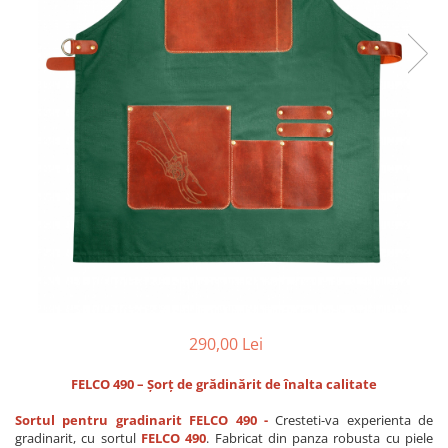
CUTITE PENTRU ALTOIT
CUTITE DE BUZUNAR
FOARFECE ELECTRICE SI ACCESORII
ACCESORII
CLESTI
UNELTE PENTRU GRADINARIT
290,00 Lei
FELCO 490 – Șorț de grădinărit de înalta calitate
Sortul pentru gradinarit FELCO 490 -
Cresteti-va experienta de
gradinarit, cu sortul
FELCO 490
. Fabricat din panza robusta cu piele